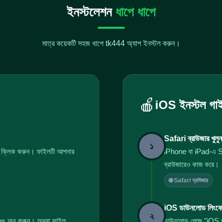
ইনস্টলেশন
ধাপে ধাপে
মাত্র কয়েকটি সহজ ধাপে tk444 অ্যাপ ইনস্টল করুন।
🍎
iOS ইনস্টল গা
Safari ব্রাউজার খুলুন
১
ক্লিক করুন। ফাইলটি আপনার
iPhone বা iPad-এ Saf
ব্রাউজারেও কাজ করে।
🌐 Safari ব্রাউজার
iOS ডাউনলোড লিংকে
২
s অন করুন। অথবা ফাইল
ডাউনলোড পেজে "iOS ভ