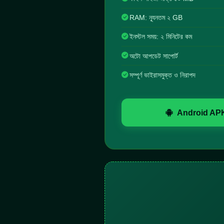
RAM: ন্যূনতম ২ GB
ইনস্টল সময়: ২ মিনিটের কম
অটো আপডেট সাপোর্ট
সম্পূর্ণ ভাইরাসমুক্ত ও নিরাপদ
Android APK 