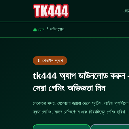
হো
ডাউনলোড
হোম
📱 মোবাইল অ্যাপ
tk444 অ্যাপ ডাউনলোড করু
সেরা গেমিং অভিজ্ঞতা নিন
যেকোনো সময়, যেকোনো জায়গা থেকে স্লটস, লাইভ ক্যাসিনো,
দ্রুত লোডিং, সহজ নেভিগেশন এবং নিরবচ্ছিন্ন গেমিং সুবিধা।