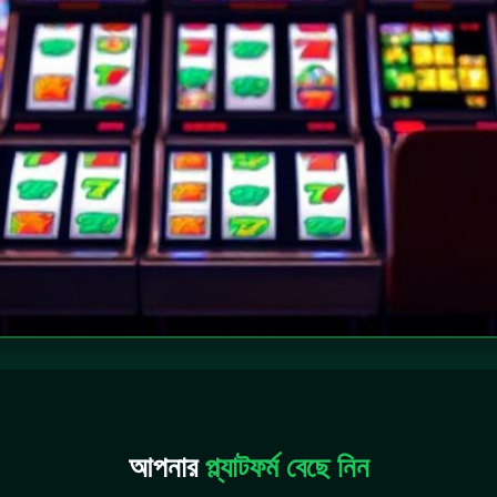
আপনার
প্ল্যাটফর্ম বেছে নিন