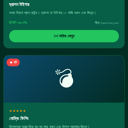
ড্রাগন টাইগার
সহজ নিয়মে দ্রুত রাউন্ড। ড্রাগন না টাইগার — বাজি ধরুন এবং জিতুন।
RTP: ৯৬.৭%
সীমা: ৳১০০–২০,০০০
লাইভ খেলুন
🔥 হট
💣
★★★★★
বোম্বিং ফিশিং
বিস্ফোরক অস্ত্র দিয়ে বড় বড় মাছ ধরুন এবং বিশাল পুরস্কার জিতুন।