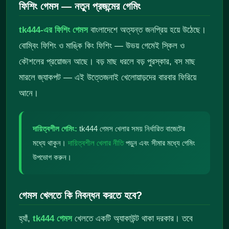
ফিশিং গেমস — নতুন প্রজন্মের গেমিং
tk444-এর ফিশিং গেমস
বাংলাদেশে অত্যন্ত জনপ্রিয় হয়ে উঠেছে।
বোম্বিং ফিশিং ও মাঙ্কি কিং ফিশিং — উভয় গেমেই স্কিল ও
কৌশলের প্রয়োজন আছে। বড় মাছ ধরলে বড় পুরস্কার, বস মাছ
মারলে জ্যাকপট — এই উত্তেজনাই খেলোয়াড়দের বারবার ফিরিয়ে
আনে।
দায়িত্বশীল গেমিং:
tk444 গেমস খেলার সময় নির্ধারিত বাজেটের
মধ্যে থাকুন।
দায়িত্বশীল খেলার নীতি
পড়ুন এবং সীমার মধ্যে গেমিং
উপভোগ করুন।
গেমস খেলতে কি নিবন্ধন করতে হবে?
হ্যাঁ,
tk444 গেমস
খেলতে একটি অ্যাকাউন্ট থাকা দরকার। তবে