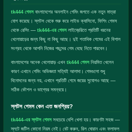
tk444 গেমস
বাংলাদেশের অনলাইন গেমিং জগতে এক নতুন মাত্রা
যোগ করেছে। স্লটস থেকে শুরু করে লাইভ ক্যাসিনো, ফিশিং গেমস
থেকে রেসিং —
tk444-এর গেমস
লাইব্রেরিতে প্রতিটি ধরনের
খেলোয়াড়ের জন্য কিছু না কিছু আছে। দুই শতাধিক গেমের এই বিশাল
সংগ্রহ থেকে আপনি নিজের পছন্দের গেম বেছে নিতে পারবেন।
বাংলাদেশের অনেক খেলোয়াড় এখন
tk444 গেমস
নিয়মিত খেলেন
কারণ এখানে গেমিং অভিজ্ঞতা সত্যিই আলাদা। গেমগুলো শুধু
বিনোদনের জন্য নয়, এখানে প্রতিটি গেমে জয়ের সুযোগও আছে —
সঠিক কৌশল ও ভাগ্যের সমন্বয়ে।
স্লটস গেমস কেন এত জনপ্রিয়?
tk444-এর স্লটস গেমস
সবচেয়ে বেশি খেলা হয়। কারণটা সহজ —
স্লটে জটিল কোনো নিয়ম নেই। বেট করুন, রিল ঘোরান এবং ফলাফল