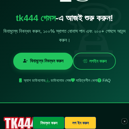
tk444 গেমস
-এ আজই শুরু করুন!
বিনামূল্যে নিবন্ধন করুন, ১০০% স্বাগত বোনাস পান এবং ২০০+ গেমসে আনন্দ
করুন।
বিনামূল্যে নিবন্ধন করুন
লগইন করুন
অ্যাপ ডাউনলোড
ডাউনলোড পেজ
দায়িত্বশীল খেলা
FAQ
×
নিবন্ধন করুন
লগ ইন করুন