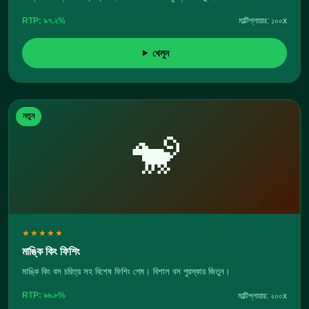
RTP: ৯৭.২%
মাল্টিপ্লায়ার: ১০০x
খেলুন
নতুন
🐒
★★★★★
মাঙ্কি কিং ফিশিং
মাঙ্কি কিং বস চরিত্র সহ বিশেষ ফিশিং গেম। বিশাল বস পুরস্কার জিতুন।
RTP: ৯৬.৮%
মাল্টিপ্লায়ার: ২০০x