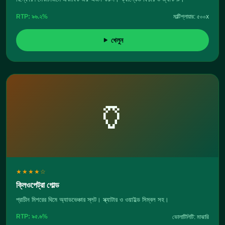
RTP: ৯৬.২%
মাল্টিপ্লায়ার: ৫০০x
খেলুন
🏺
★★★★☆
ক্লিওপেট্রা গোল্ড
প্রাচীন মিশরের থিমে অ্যাডভেঞ্চার স্লট। স্ক্যাটার ও ওয়াইল্ড সিম্বল সহ।
RTP: ৯৫.৬%
ভোলাটিলিটি: মাঝারি