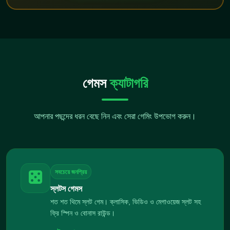
গেমস
ক্যাটাগরি
আপনার পছন্দের ধরন বেছে নিন এবং সেরা গেমিং উপভোগ করুন।
সবচেয়ে জনপ্রিয়
স্লটস গেমস
শত শত থিমে স্লট গেম। ক্লাসিক, ভিডিও ও মেগাওয়েজ স্লট সহ
ফ্রি স্পিন ও বোনাস রাউন্ড।