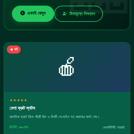
এখনই খেলুন
বিনামূল্যে নিবন্ধন
🔥 হট
🍎
★★★★★
মেগা ফ্রুট স্লটস
ক্লাসিক ফ্রুট থিমে পাঁচটি রিল ও বিশটি পে-লাইন সহ মজাদার স্লট গেম।
RTP: ৯৬.৫%
ভোলাটিলিটি: মাঝারি