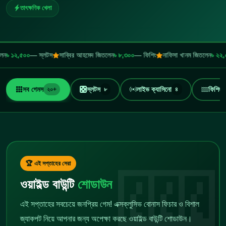
তাৎক্ষণিক খেলা
ন
৳ ১২,৫০০
— স্লটস
সাব্বির আহমেদ জিতলেন
৳ ৮,৩০০
— ফিশিং
নাফিসা খানম জিতলেন
৳ ২২,০
সব গেমস
স্লটস
লাইভ ক্যাসিনো
ফিশিং
২০+
৮
৪
🏆 এই সপ্তাহের সেরা
ওয়াইল্ড বাউন্টি
শোডাউন
এই সপ্তাহের সবচেয়ে জনপ্রিয় গেম! এক্সক্লুসিভ বোনাস ফিচার ও বিশাল
জ্যাকপট নিয়ে আপনার জন্য অপেক্ষা করছে ওয়াইল্ড বাউন্টি শোডাউন।