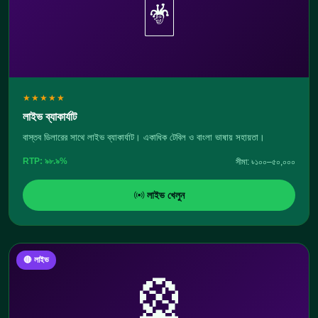
🃏
★★★★★
লাইভ ব্যাকার্যাট
বাস্তব ডিলারের সাথে লাইভ ব্যাকার্যাট। একাধিক টেবিল ও বাংলা ভাষায় সহায়তা।
RTP: ৯৮.৯%
সীমা: ৳১০০–৫০,০০০
লাইভ খেলুন
🔴 লাইভ
🎡